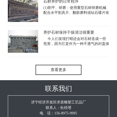
石材养护的日常程序
以下内容！ 我们平
(1)割平、研磨：使用重型石材研磨机械
配合水平割具片、翻新磨料或钻石碟片依
照磨料及磨片的粗细目数从粗到细经道程
序进行研磨，达到地面光滑平整、石材晶
粒清晰为宜。(2)补洞、封缝：除旧缝及
养护石材保持干燥清洁很重要
裂洞中的杂物或旧的填充
今人们发现打蜡还会对石材造成一些
危害，因为它是作为一种不透气的封盖保
护材料敷在石材表面，石材的细孔被封闭
后里面和背后的湿气散发不出来，积存在
石材里面时间久了致使石材发生病变。还
查看更多
联系我们
济宁经济开发区求质雕塑工艺品厂
联系人：杜经理
电 话：156-8975-9995