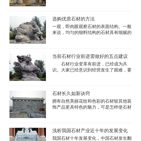
青石牌坊这是我国著名的牌坊群，这些青
石牌坊都有着几千年的文化历史。 青
石牌坊作为艺术的代表性载体，不仅存世
选购优质石材的方法
数量较多，且风格多样
一观，即肉眼观察石材的表面结构。一般
来说，均匀的细料结构的石材具有细腻的
质感，为石材之佳品；粗粒及不等粒结构
的石材其外观效果较差。另外，石材由于
地质作用的影响常在其中产生一些细微裂
当前石材行业前进需做好的五点建议
缝，石材最易沿这些部
石材行业变革有前进，已经成为共
识。大家已经意识到经营发生了困难，要
变了，但是不知道怎么变。能够成为行业
共识也是不容易的，一旦有新的思想新的
思维，一旦有人行业走向石文化，后面有
石材长久如新诀窍
人会跟。前一段时间是痛
拥有自然美丽花纹和色彩的石材较其他装
饰产品更具特色的魅力，可是怎样使石材
长久如新？ 对石材的清洁与保养缺一
不可，一要干净清洁，防止砂粒、硬物磨
损石材表面；二要保持通风干燥；三要遇
浅析我国石材产业近十年的发展变化
到污染立即清除；四要
我国石材十年发展变化，中国石材发生翻