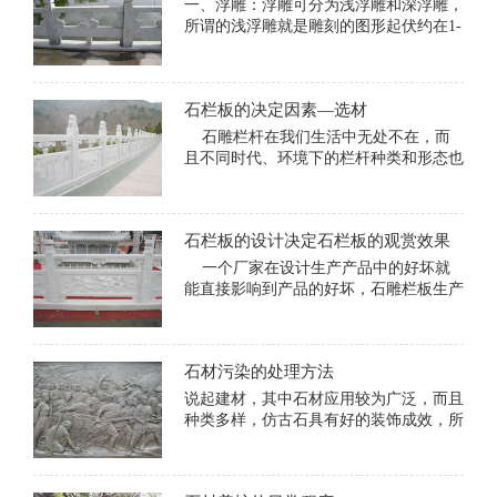
一、浮雕：浮雕可分为浅浮雕和深浮雕，
所谓的浅浮雕就是雕刻的图形起伏约在1-
2cm，这样的浅浮雕是可以使用在石柱墩
的所有石材处，石雕柱墩制作厂家告诉大
家深浮雕又称为高浮雕，它的图形层次
石栏板的决定因素—选材
多，是石柱墩的重点位置
石雕栏杆在我们生活中无处不在，而
且不同时代、环境下的栏杆种类和形态也
是多种多样的，但是这些石栏杆都是用优
质的石材制作的“巧妇难为无米之炊”，好
的石雕作品除了精湛的工艺外，还与原
石栏板的设计决定石栏板的观赏效果
一个厂家在设计生产产品中的好坏就
能直接影响到产品的好坏，石雕栏板生产
厂家也是这样的，一个好的栏板设计会决
定这个石雕厂家生产的石雕栏板的销售好
坏的状况，也决定着一个工程的一个成败
石材污染的处理方法
说起建材，其中石材应用较为广泛，而且
种类多样，仿古石具有好的装饰成效，所
以近年来在市场上开始成为大家关注的焦
点，那么今天小编就带您学习一下：仿古
石污染的处理方法。希望大家能认真阅读