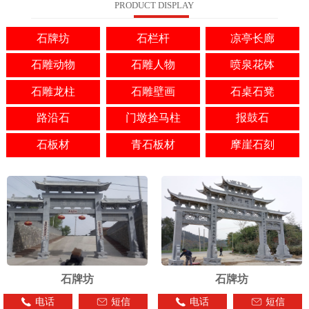
PRODUCT DISPLAY
石牌坊
石栏杆
凉亭长廊
石雕动物
石雕人物
喷泉花钵
石雕龙柱
石雕壁画
石桌石凳
路沿石
门墩拴马柱
报鼓石
石板材
青石板材
摩崖石刻
石牌坊
石牌坊
电话
短信
电话
短信